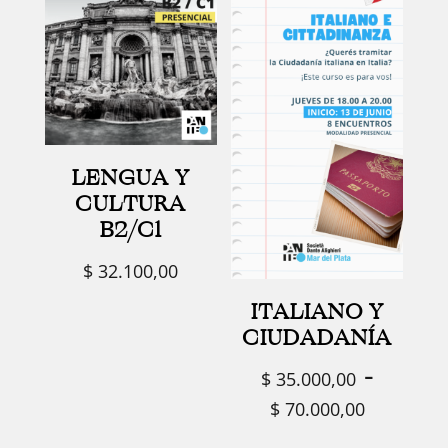
LENGUA Y
CULTURA
B2/C1
$
32.100,00
ITALIANO Y
CIUDADANÍA
-
$
35.000,00
Rang
$
70.000,00
de