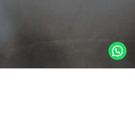
R
Traducciones
R
Rectificación de Partidas
R
Judiciales: Sentencias de