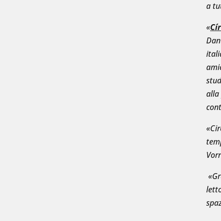
a tu
«
Cír
Dant
ital
amic
stud
alla
cont
«Cir
temp
Vorr
«Gra
lett
spaz