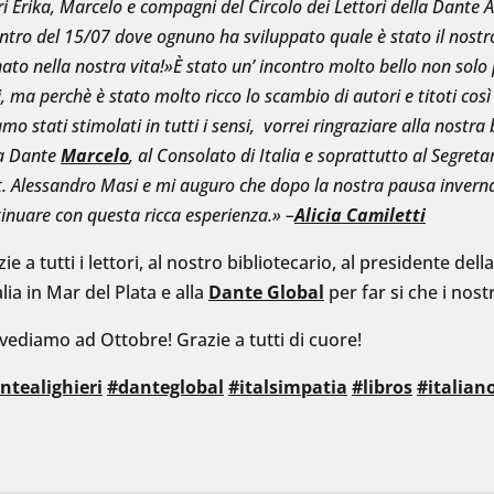
i Erika, Marcelo e compagni del Circolo dei Lettori della Dante Ali
ntro del 15/07 dove ognuno ha sviluppato quale è stato il nost
ato nella nostra vita!»È stato un’ incontro molto bello non solo
i, ma perchè è stato molto ricco lo scambio di autori e titoti c
amo stati stimolati in tutti i sensi, vorrei ringraziare alla nostr
la Dante
Marcelo
, al Consolato di Italia e soprattutto al Segret
. Alessandro Masi e mi auguro che dopo la nostra pausa inverna
inuare con questa ricca esperienza.» –
Alicia Camiletti
ie a tutti i lettori, al nostro bibliotecario, al presidente d
alia in Mar del Plata e alla
Dante Global
per far si che i nos
ivediamo ad Ottobre! Grazie a tutti di cuore!
ntealighieri
#danteglobal
#italsimpatia
#libros
#italian