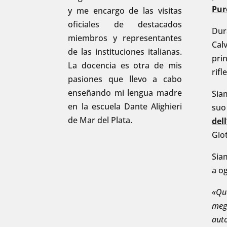
Pur
y me encargo de las visitas
oficiales de destacados
Dura
miembros y representantes
Calv
de las instituciones italianas.
prin
La docencia es otra de mis
rifl
pasiones que llevo a cabo
enseñando mi lengua madre
Siam
en la escuela Dante Alighieri
suo
de Mar del Plata.
del
Giot
Sia
a o
«Que
megl
auto